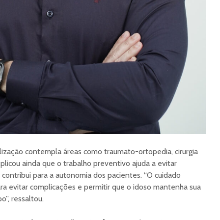
lização contempla áreas como traumato-ortopedia, cirurgia
xplicou ainda que o trabalho preventivo ajuda a evitar
contribui para a autonomia dos pacientes. “O cuidado
a evitar complicações e permitir que o idoso mantenha sua
”, ressaltou.