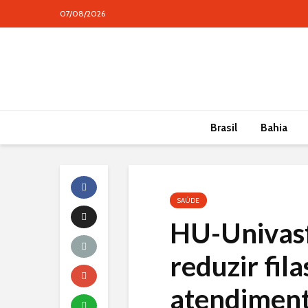
07/08/2026
conteúdo
Brasil
Bahia
SAÚDE
HU-Univasf
reduzir fila
atendimento