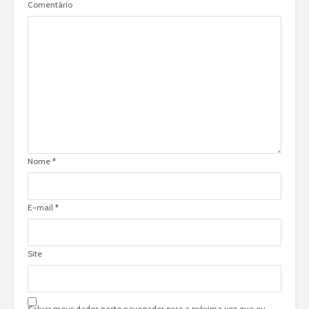
Comentário
Nome
*
E-mail
*
Site
Salvar meus dados neste navegador para a próxima vez que eu