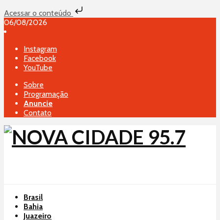
Acessar o conteúdo
06/08/2026
Instagram
Facebook
YouTube
Sobre
Programação
Anuncie
Contato
Brasil
Bahia
Juazeiro