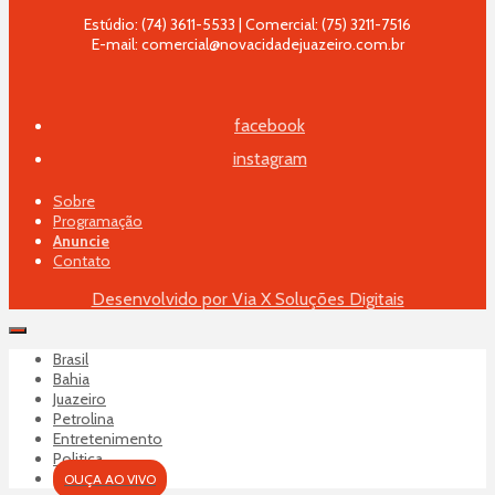
Estúdio: (74) 3611-5533 | Comercial: (75) 3211-7516
E-mail: comercial@novacidadejuazeiro.com.br
facebook
instagram
Sobre
Programação
Anuncie
Contato
Desenvolvido por Via X Soluções Digitais
Brasil
Bahia
Juazeiro
Petrolina
Entretenimento
Politica
OUÇA AO VIVO