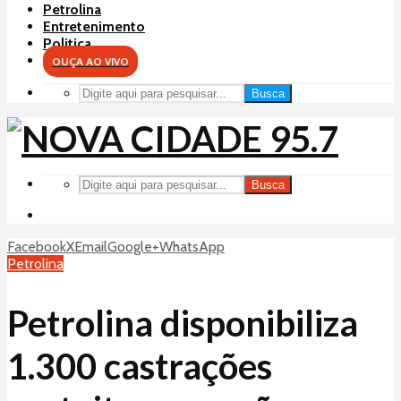
Petrolina
Entretenimento
Politica
OUÇA AO VIVO
Busca
Busca
Facebook
X
Email
Google+
WhatsApp
Petrolina
Petrolina disponibiliza
1.300 castrações