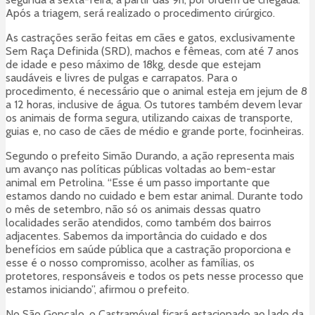
Após a triagem, será realizado o procedimento cirúrgico.
As castrações serão feitas em cães e gatos, exclusivamente
Sem Raça Definida (SRD), machos e fêmeas, com até 7 anos
de idade e peso máximo de 18kg, desde que estejam
saudáveis e livres de pulgas e carrapatos. Para o
procedimento, é necessário que o animal esteja em jejum de 8
a 12 horas, inclusive de água. Os tutores também devem levar
os animais de forma segura, utilizando caixas de transporte,
guias e, no caso de cães de médio e grande porte, focinheiras.
Segundo o prefeito Simão Durando, a ação representa mais
um avanço nas políticas públicas voltadas ao bem-estar
animal em Petrolina. “Esse é um passo importante que
estamos dando no cuidado e bem estar animal. Durante todo
o mês de setembro, não só os animais dessas quatro
localidades serão atendidos, como também dos bairros
adjacentes. Sabemos da importância do cuidado e dos
benefícios em saúde pública que a castração proporciona e
esse é o nosso compromisso, acolher as famílias, os
protetores, responsáveis e todos os pets nesse processo que
estamos iniciando”, afirmou o prefeito.
No São Gonçalo, o Castramóvel ficará estacionado ao lado da