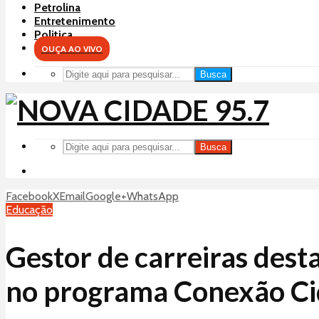
Petrolina
Entretenimento
Politica
OUÇA AO VIVO
Busca
Busca
Facebook
X
Email
Google+
WhatsApp
Educação
Gestor de carreiras dest
no programa Conexão C