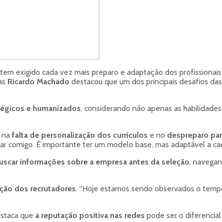
tem exigido cada vez mais preparo e adaptação dos profissionai
ras
Ricardo Machado
destacou que um dos principais desafios d
atégicos e humanizados
, considerando não apenas as habilidade
á na
falta de personalização dos currículos
e no
despreparo par
r comigo. É importante ter um modelo base, mas adaptável a cada
uscar informações sobre a empresa antes da seleção
, navegan
ação dos recrutadores
. “Hoje estamos sendo observados o tempo
estaca que
a reputação positiva nas redes
pode ser o diferencial