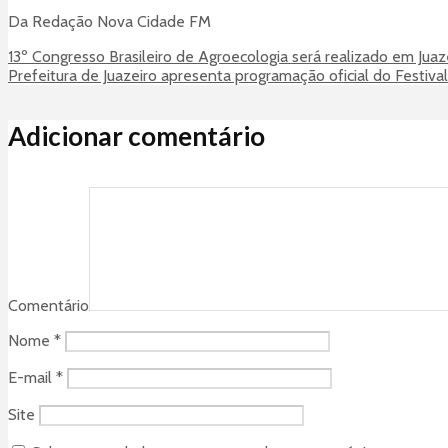
Da Redação Nova Cidade FM
13º Congresso Brasileiro de Agroecologia será realizado em Juaz
Prefeitura de Juazeiro apresenta programação oficial do Festival
Adicionar comentário
Comentário
Nome
*
E-mail
*
Site