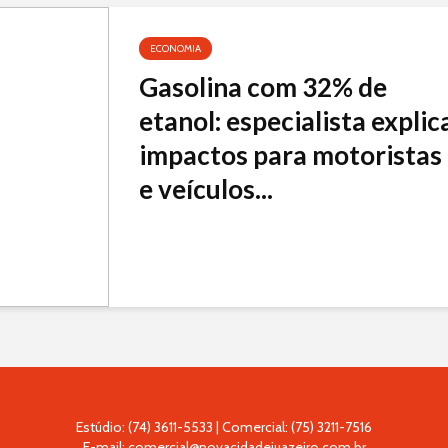
ECONOMIA
Gasolina com 32% de
etanol: especialista explic
impactos para motoristas
e veículos...
Estúdio: (74) 3611-5533 | Comercial: (75) 3211-7516
E-mail: comercial@novacidadejuazeiro.com.br