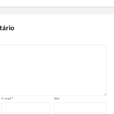
tário
E-mail
*
Site