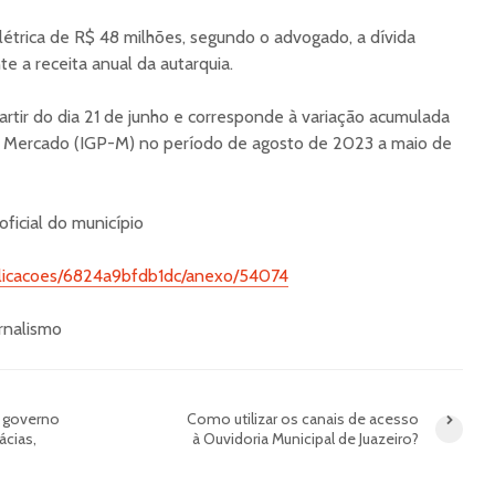
étrica de R$ 48 milhões, segundo o advogado, a dívida
 a receita anual da autarquia.
artir do dia 21 de junho e corresponde à variação acumulada
o Mercado (IGP-M) no período de agosto de 2023 a maio de
ficial do município
publicacoes/6824a9bfdb1dc/anexo/54074
ornalismo
 governo
Como utilizar os canais de acesso
ácias,
à Ouvidoria Municipal de Juazeiro?