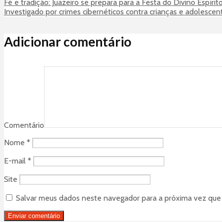
Fé e tradição: Juazeiro se prepara para a Festa do Divino Espíri
Investigado por crimes cibernéticos contra crianças e adolescen
Adicionar comentário
Comentário
Nome
*
E-mail
*
Site
Salvar meus dados neste navegador para a próxima vez que