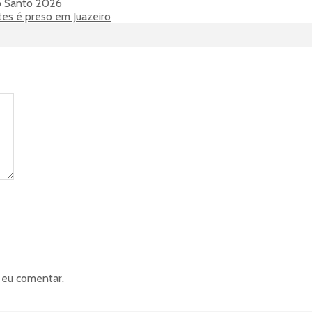
to Santo 2026
tes é preso em Juazeiro
 eu comentar.