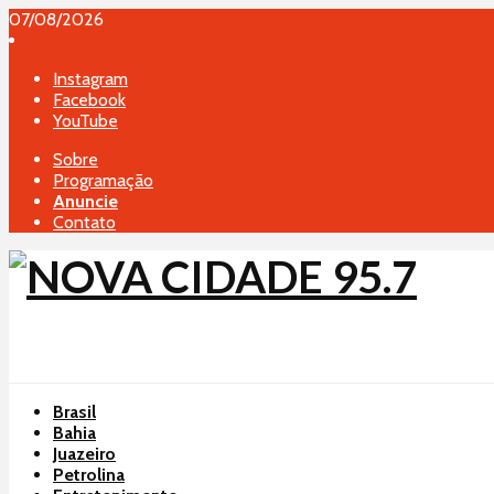
o
07/08/2026
conteúdo
Instagram
Facebook
YouTube
Sobre
Programação
Anuncie
Contato
Brasil
Bahia
Juazeiro
Petrolina