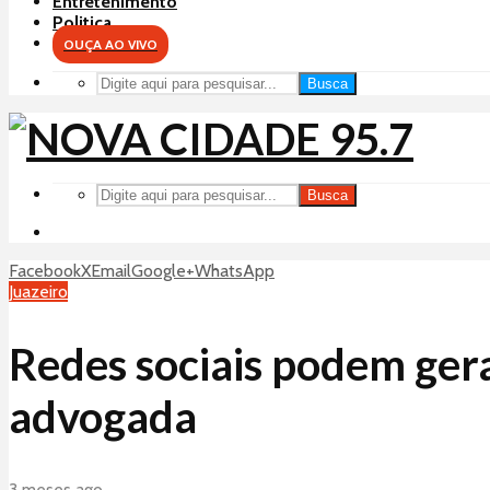
Entretenimento
Politica
OUÇA AO VIVO
Busca
Busca
Facebook
X
Email
Google+
WhatsApp
Juazeiro
Redes sociais podem gera
advogada
3 meses ago