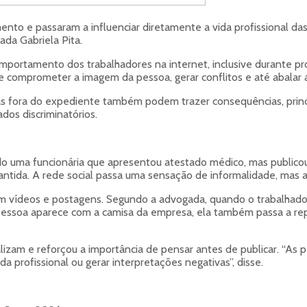
nto e passaram a influenciar diretamente a vida profissional da
da Gabriela Pita.
ortamento dos trabalhadores na internet, inclusive durante pro
e comprometer a imagem da pessoa, gerar conflitos e até abalar 
itas fora do expediente também podem trazer consequências, pri
dos discriminatórios.
o uma funcionária que apresentou atestado médico, mas publicou
antida. A rede social passa uma sensação de informalidade, mas 
m vídeos e postagens. Segundo a advogada, quando o trabalhado
essoa aparece com a camisa da empresa, ela também passa a repre
izam e reforçou a importância de pensar antes de publicar. “As p
da profissional ou gerar interpretações negativas”, disse.