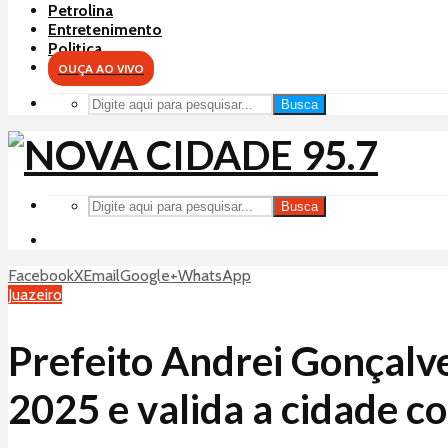
Petrolina
Entretenimento
Politica
OUÇA AO VIVO
Busca
Busca
Facebook
X
Email
Google+
WhatsApp
Juazeiro
Prefeito Andrei Gonçalve
2025 e valida a cidade c