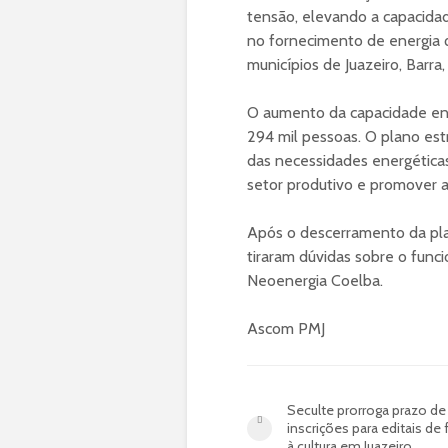
tensão, elevando a capacid
no fornecimento de energia 
municípios de Juazeiro, Barra
O aumento da capacidade ene
294 mil pessoas. O plano es
das necessidades energéticas
setor produtivo e promover a
Após o descerramento da pla
tiraram dúvidas sobre o fun
Neoenergia Coelba.
Ascom PMJ
Seculte prorroga prazo de
inscrições para editais d
à cultura em Juazeiro