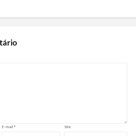
tário
E-mail
*
Site