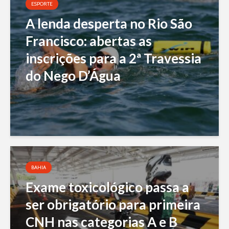
ESPORTE
A lenda desperta no Rio São
Francisco: abertas as
inscrições para a 2ª Travessia
do Nego D’Água
BAHIA
Exame toxicológico passa a
ser obrigatório para primeira
CNH nas categorias A e B