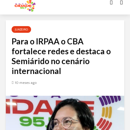
Acessar
o
conteúdo
JUAZEIRO
Para o IRPAA o CBA
fortalece redes e destaca o
Semiárido no cenário
internacional
10 meses ago