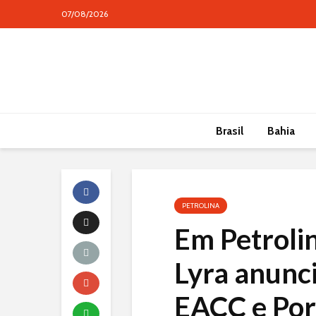
07/08/2026
conteúdo
Brasil
Bahia
PETROLINA
Em Petroli
Lyra anunci
EACC e Port