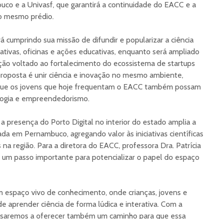
co e a Univasf, que garantirá a continuidade do EACC e a
no mesmo prédio.
irá cumprindo sua missão de difundir e popularizar a ciência
ativas, oficinas e ações educativas, enquanto será ampliado
ção voltado ao fortalecimento do ecossistema de startups
proposta é unir ciência e inovação no mesmo ambiente,
 que os jovens que hoje frequentam o EACC também possam
ologia e empreendedorismo.
 presença do Porto Digital no interior do estado amplia a
ada em Pernambuco, agregando valor às iniciativas científicas
na região. Para a diretora do EACC, professora Dra. Patrícia
a um passo importante para potencializar o papel do espaço
m espaço vivo de conhecimento, onde crianças, jovens e
e aprender ciência de forma lúdica e interativa. Com a
assaremos a oferecer também um caminho para que essa