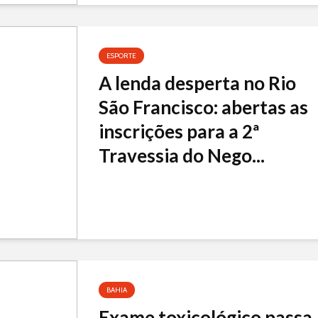
ESPORTE
A lenda desperta no Rio
São Francisco: abertas as
inscrições para a 2ª
Travessia do Nego...
BAHIA
Exame toxicológico passa