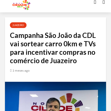
Acessar
o
conteúdo
JUAZEIRO
Campanha São João da CDL
vai sortear carro 0km e TVs
para incentivar compras no
comércio de Juazeiro
2 meses ago