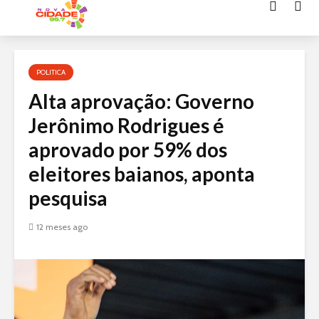
Acessar
o
conteúdo
POLITICA
Alta aprovação: Governo
Jerônimo Rodrigues é
aprovado por 59% dos
eleitores baianos, aponta
pesquisa
12 meses ago